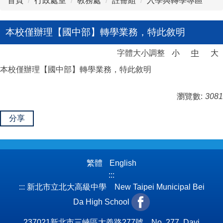
首頁
行政處室
教務處
註冊組
入學與轉學專區
本校僅辦理【國中部】轉學業務，特此敘明
字體大小調整
小
中
大
本校僅辦理【國中部】轉學業務，特此敘明
瀏覽數:
3081
分享
繁體
English
:::
:::
新北市立北大高級中學 New Taipei Municipal Bei
Da High School
237021新北市三峽區大義路277號 No. 277, Dayi