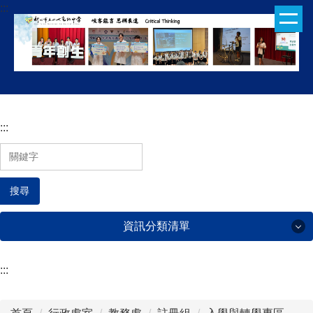
:::
跳
到
主
要
內
容
區
:::
搜尋
資訊分類清單
:::
行政處室