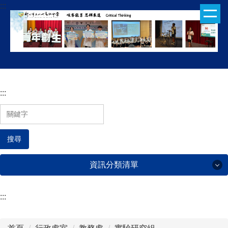
:::
跳
到
主
要
內
容
區
:::
搜尋
資訊分類清單
:::
行政處室