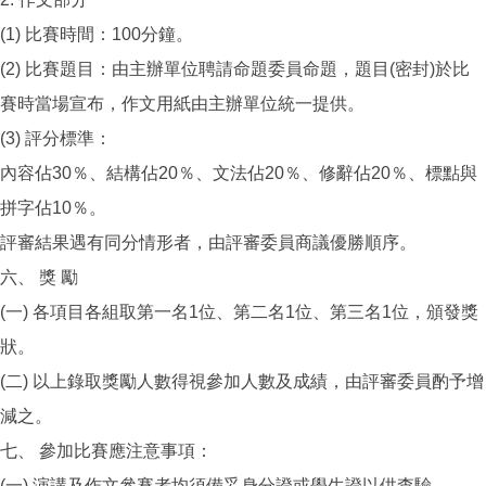
(1) 比賽時間：100分鐘。
(2) 比賽題目：由主辦單位聘請命題委員命題，題目(密封)於比
賽時當場宣布，作文用紙由主辦單位統一提供。
(3) 評分標準：
內容佔30％、結構佔20％、文法佔20％、修辭佔20％、標點與
拼字佔10％。
評審結果遇有同分情形者，由評審委員商議優勝順序。
六、 獎 勵
(一) 各項目各組取第一名1位、第二名1位、第三名1位，頒發獎
狀。
(二) 以上錄取獎勵人數得視參加人數及成績，由評審委員酌予增
減之。
七、 參加比賽應注意事項：
(一) 演講及作文參賽者均須備妥身分證或學生證以供查驗。