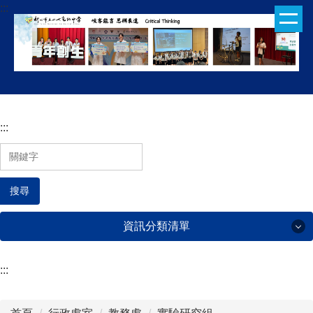
:::
跳
到
主
要
內
容
區
:::
搜尋
資訊分類清單
:::
行政處室