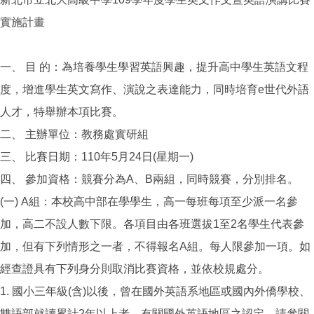
實施計畫
一、 目 的：為培養學生學習英語興趣，提升高中學生英語文程
度，增進學生英文寫作、演說之表達能力，同時培育e世代外語
人才，特舉辦本項比賽。
二、 主辦單位：教務處實研組
三、 比賽日期：110年5月24日(星期一)
四、 參加資格：競賽分為A、B兩組，同時競賽，分別排名。
(一) A組：本校高中部在學學生，高一每班每項至少派一名參
加，高二不設人數下限。各項目由各班選拔1至2名學生代表參
加，但有下列情形之一者，不得報名A組。每人限參加一項。如
經查證具有下列身分則取消比賽資格，並依校規處分。
1. 國小三年級(含)以後，曾在國外英語系地區或國內外僑學校、
雙語部就讀累計2年以上者，有關國外英語地區之認定，請參閱