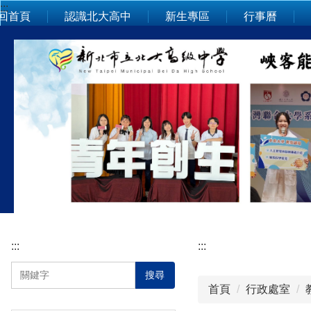
:::
跳
回首頁
認識北大高中
新生專區
行事曆
到
主
要
內
容
區
:::
:::
搜尋
首頁
行政處室