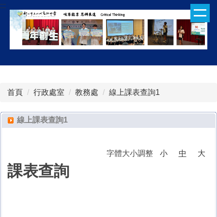
:::
跳
到
主
要
內
容
區
首頁
行政處室
教務處
線上課表查詢1
線上課表查詢1
字體大小調整
小
中
大
課表查詢