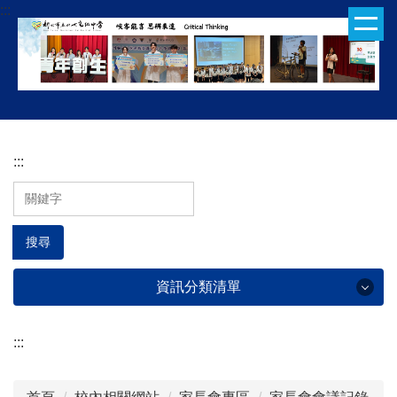
:::
跳
到
主
要
內
容
區
:::
搜尋
資訊分類清單
:::
行政處室