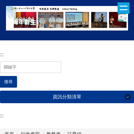
:::
跳
到
主
要
內
容
區
:::
搜尋
資訊分類清單
:::
行政處室