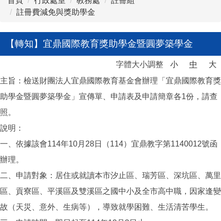
首頁
行政處室
教務處
註冊組
註冊費減免與獎助學金
【轉知】宜鼎國際教育獎助學金暨圓夢築學金
字體大小調整
小
中
大
主旨：檢送財團法人宜鼎國際教育基金會辦理「宜鼎國際教育獎
助學金暨圓夢築學金」宣傳單、申請表及申請簡章各1份，請查
照。
說明：
一、依據該會114年10月28日（114）宜鼎教字第1140012號函
辦理。
二、申請對象：居住或就讀本市汐止區、瑞芳區、深坑區、萬里
區、貢寮區、平溪區及雙溪區之國中小及全市高中職，因家逢變
故（天災、意外、生病等），導致就學困難、生活清苦學生。