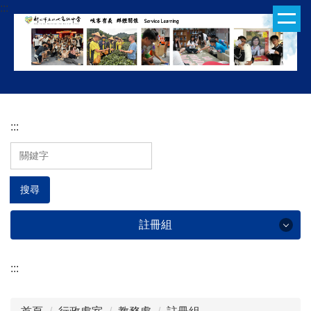
:::
跳
到
主
要
內
容
區
:::
搜尋
註冊組
:::
註冊組