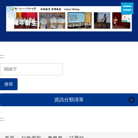
:::
跳
到
主
要
內
容
區
:::
搜尋
資訊分類清單
:::
行政處室