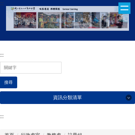
:::
跳
到
主
要
內
容
區
:::
搜尋
資訊分類清單
:::
行政處室