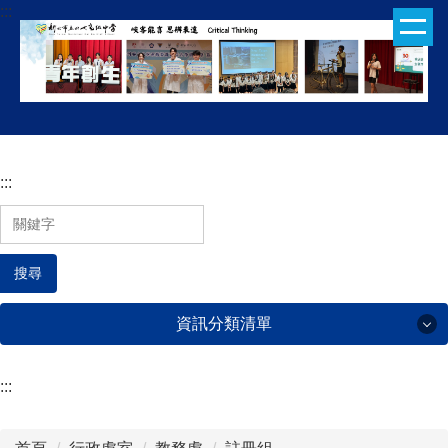
:::
跳
到
主
要
內
容
區
:::
搜尋
資訊分類清單
:::
行政處室