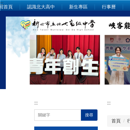
:::
跳
回首頁
認識北大高中
新生專區
行事曆
到
主
要
內
容
區
:::
:::
搜尋
首頁