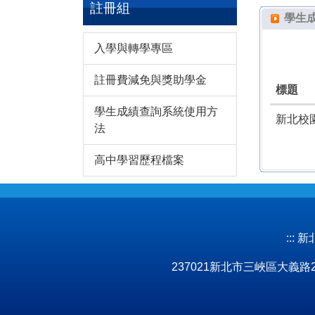
註冊組
學生
入學與轉學專區
註冊費減免與獎助學金
標題
學生成績查詢系統使用方
新北校園
法
高中學習歷程檔案
:::
新北市
237021新北市三峽區大義路277號 No.