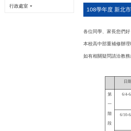
行政處室
108學年度 新
各位同學、家長您們好
本校高中部重補修辦理
如有相關疑問請洽教務
日
第
6/4-6
一
階
6/10-6
段