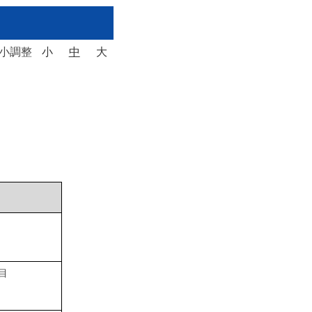
大小調整
小
中
大
目