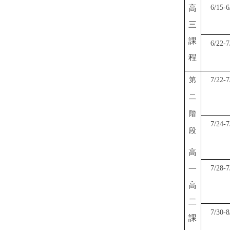
高
6/15-6
三
課
6/22-7
程
第
7/22-7
二
階
7/24-7
段
高
一
7/28-7
高
二
7/30-8
課