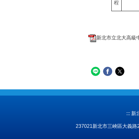
程
新北市立北大高級中學
:::
新北市
237021新北市三峽區大義路277號 No.