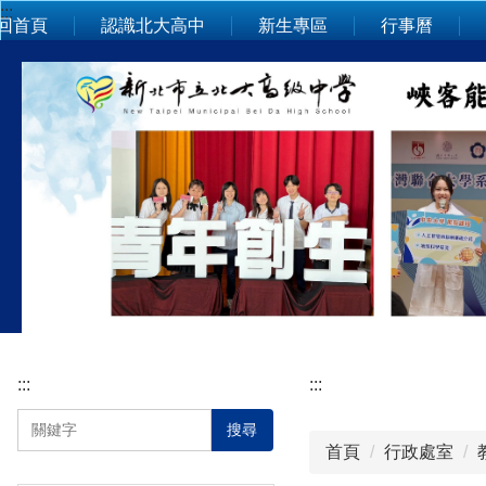
:::
跳
回首頁
認識北大高中
新生專區
行事曆
到
主
要
內
容
區
:::
:::
搜尋
首頁
行政處室