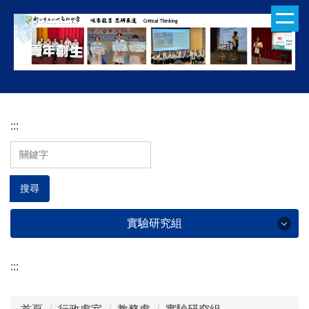
:::
跳
到
主
要
內
容
區
:::
搜尋
實驗研究組
:::
實驗研究組