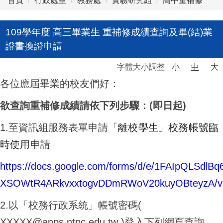
首頁
行政處室
教務處
實驗研究組
高中重補修
109學年度 高三畢業生 重補修成績查詢及畢(結)業
證書換證申請
字體大小調整
小
中
大
各位應屆畢業的校友們好：
欲查詢重補修成績請依下列步驟：(即日起)
「離校學生」校務帳號臨
1.至資訊組服務表單申請
時使用申請
https://docs.google.com/forms/d/e/1FAIpQLSdlBq
XSOWtR4ARkvxxtogvDDmRWoV20kuyOBteyzA/v
2.以「校務行政系統」帳號密碼(
XXXXX@apps.ntpc.edu.tw )登入下列網頁查詢