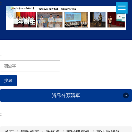
:::
跳
到
主
要
內
容
區
:::
搜尋
資訊分類清單
:::
行政處室