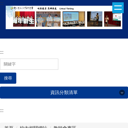
:::
跳
到
主
要
內
容
區
:::
搜尋
資訊分類清單
:::
行政處室