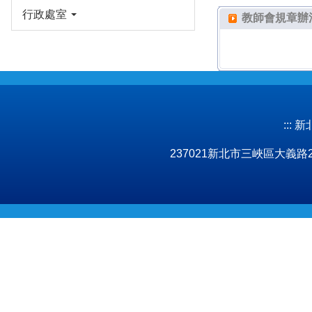
行政處室
教師會規章辦
:::
新北市
237021新北市三峽區大義路277號 No.