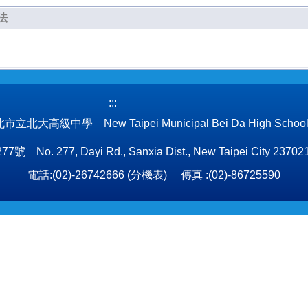
法
:::
立北大高級中學 New Taipei Municipal Bei Da High Schoo
 277, Dayi Rd., Sanxia Dist., New Taipei City 237021
電話:(02)-26742666 (
分機表
) 傳真 :(02)-86725590