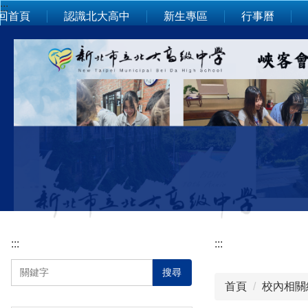
:::
跳
回首頁
認識北大高中
新生專區
行事曆
到
主
要
內
容
區
:::
:::
搜尋
首頁
校內相關