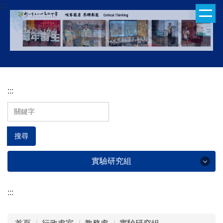
:::
跳
到
主
要
內
容
區
:::
搜尋
實驗研究組
:::
實驗研究組