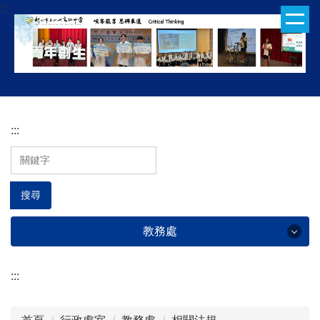
:::
跳
到
主
要
內
容
區
:::
搜尋
教務處
:::
教務處