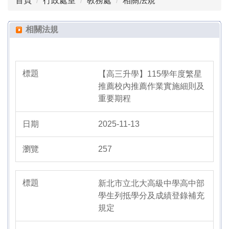
首頁
行政處室
教務處
相關法規
組織成員
教學組
相關法規
註冊組
設備組
【高三升學】115學年度繁星
推薦校內推薦作業實施細則及
實驗研究組
重要期程
試務組
2025-11-13
線上課表查詢
257
相關法規
新北市立北大高級中學高中部
表單下載
學生列抵學分及成績登錄補充
規定
教務處活動花絮